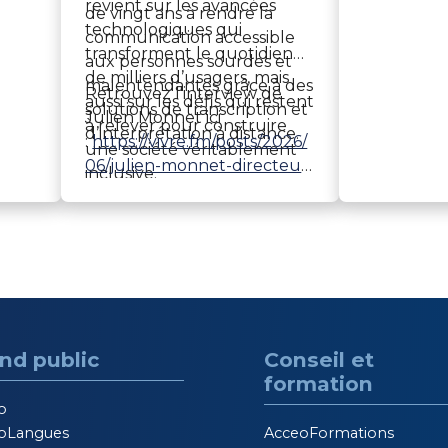
revient sur les avancées
èse
de vingt ans à rendre la
téléphoniq
technologiques qui
communication accessible
conférence
transforment le quotidien
aux personnes sourdes et
jargon… T
de milliers d’usagers, mais
e
malentendantes grâce à des
l’accompa
Retrouvez l'interview de
aussi sur les défis qui restent
é et
solutions de transcription et
et en tout
Julien Monnet ici
à relever pour construire
nce.
d’interprétation à distance.
confidenti
:
https://vivre.fm/posts/2026/
une société véritablement
l’aménage
06/julien-monnet-directeur-
inclusive.
n’est pas u
tadeo
garantie 
optimale a
tous.
nd public
Conseil et
formation
o
oLangues
AcceoFormations