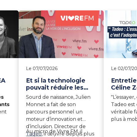
Le 07/07/2026
Le 02/07/2
EA
Et si la technologie
Entretie
pouvait réduire les
Céline 
barrières de la surdité
Avocat 
és
Sourd de naissance, Julien
"L’essayer, 
?
Paris et 
ants
Monnet a fait de son
Tadeo est
Tadeo d
ent
parcours personnel un
véritable fa
moteur d’innovation et
plus à mob
rsité
d’inclusion. Directeur de
énergie po
Au micro de Vivre FM, il
.
Tadeo
, il œuvre depuis plus
échanges".