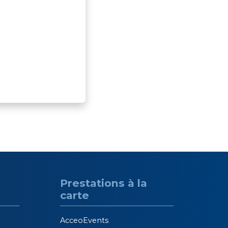
ues et visio-
s, accents et
adeo
gne au quotidien
e
alité.Parce que
ment de poste
n confort, mais la
d’une performance
u bénéfice de
Prestations à la
carte
AcceoEvents