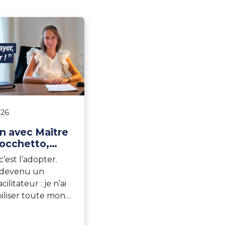
026
n avec Maître
Zocchetto,
au Barreau de
c’est l’adopter.
utilisatrice
 devenu un
epuis 2021
cilitateur : je n’ai
iliser toute mon
ur décrypter les
 Appels