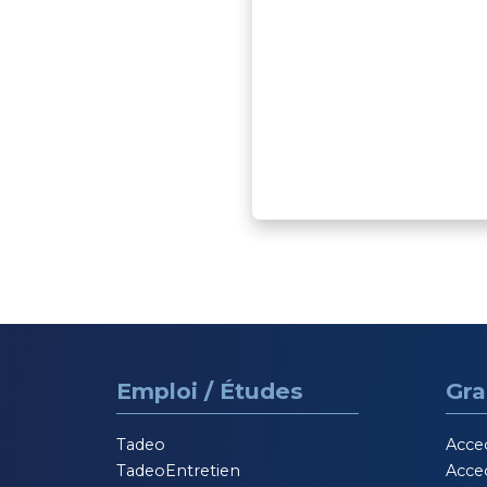
Pour revenir sur la gen
et les enjeux de ce
partenariat, nous avons
échangé avec Dorothé
Nguyen, leader diversit
inclusion chez IKEA Fra
Emploi / Études
Gra
Tadeo
Acce
TadeoEntretien
Acce