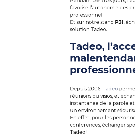
Pendant ces trois jours, l
favorise l’autonomie des p
professionnel.
Et sur notre stand
P31
, éc
solution Tadeo.
Tadeo, l’acc
malentendan
professionne
Depuis 2006,
Tadeo
permet
réunions ou visios, et éch
instantanée de la parole et
un environnement sécuris
En effet, pour les personne
conférences, échanger spon
Tadeo !