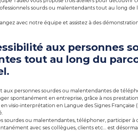
’équipe Tadeo vous propose trois ateliers pour découvrir
rofessionnels sourds ou malentendants tout au long de 
hangez avec notre équipe et assistez à des démonstration
essibilité aux personnes s
tes tout au long du parc
l.
 aux personnes sourdes ou malentendantes de téléphon
anger spontanément en entreprise, grâce à nos prestation
 en visio-interprétation en Langue des Signes Française 
é.
s sourdes ou malentendantes, téléphoner, participer à de
tanément avec ses collègues, clients etc… est désormais