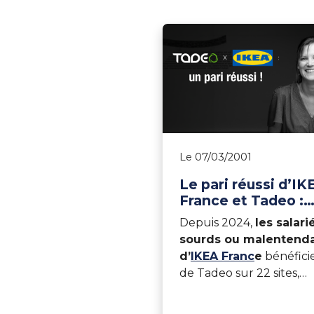
Le 07/03/2001
Le pari réussi d’IK
France et Tadeo :
entretien avec
Depuis 2024,
les salari
Dorothée Nguyen
sourds ou malentend
d’
IKEA Franc
e
bénéfici
de Tadeo sur 22 sites,
couvrant une large dive
de métiers et de besoins