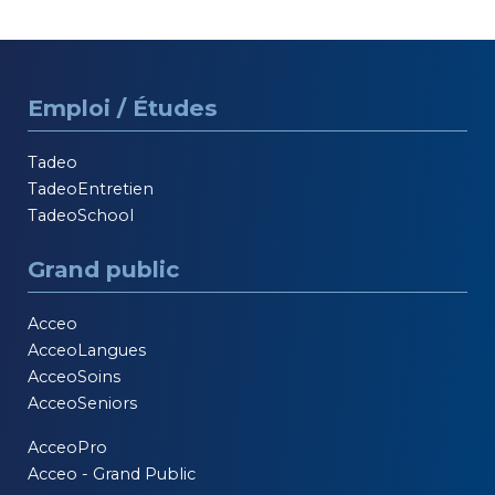
performance optimale au bénéfice de tous.
Emploi / Études
Tadeo
TadeoEntretien
TadeoSchool
Grand public
Acceo
AcceoLangues
AcceoSoins
AcceoSeniors
AcceoPro
Acceo - Grand Public