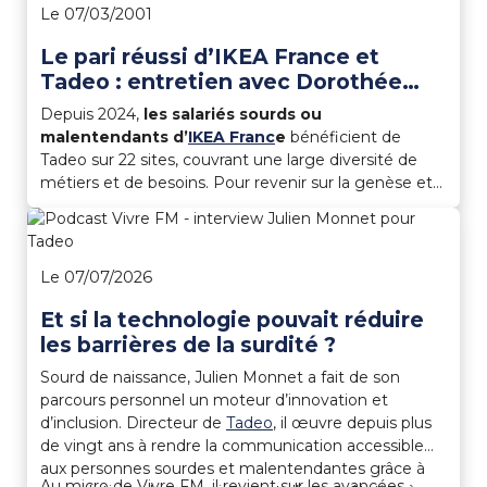
Le 07/03/2001
Le pari réussi d’IKEA France et
Tadeo : entretien avec Dorothée
Nguyen
Depuis 2024,
les salariés sourds ou
malentendants d’
IKEA Franc
e
bénéficient de
Tadeo sur 22 sites, couvrant une large diversité de
métiers et de besoins. Pour revenir sur la genèse et
les enjeux de ce partenariat, nous avons échangé
avec Dorothée Nguyen, leader diversité et inclusion
chez IKEA France.
Le 07/07/2026
Et si la technologie pouvait réduire
les barrières de la surdité ?
Sourd de naissance, Julien Monnet a fait de son
parcours personnel un moteur d’innovation et
d’inclusion. Directeur de
Tadeo
, il œuvre depuis plus
de vingt ans à rendre la communication accessible
aux personnes sourdes et malentendantes grâce à
Au micro de Vivre FM, il revient sur les avancées