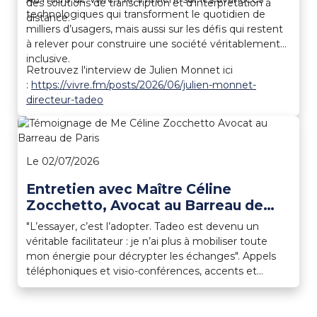
des solutions de transcription et d’interprétation à
technologiques qui transforment le quotidien de
distance.
milliers d’usagers, mais aussi sur les défis qui restent
à relever pour construire une société véritablement
inclusive.
Retrouvez l'interview de Julien Monnet ici
:
https://vivre.fm/posts/2026/06/julien-monnet-
directeur-tadeo
Le 02/07/2026
Entretien avec Maître Céline
Zocchetto, Avocat au Barreau de
Paris et utilisatrice Tadeo depuis
"L’essayer, c’est l’adopter. Tadeo est devenu un
2021
véritable facilitateur : je n’ai plus à mobiliser toute
mon énergie pour décrypter les échanges". Appels
téléphoniques et visio-conférences, accents et
jargon… Tadeo l’accompagne au quotidien et en
toute confidentialité.Parce que l’aménagement de
poste n’est pas un confort, mais la garantie d’une