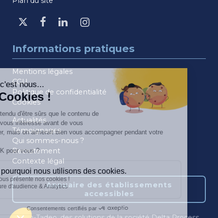
Plan du site
Informations pratiques
Mentions légales
CGU
Politique de confidentialité
Cookies
Actualités
Témoignages
Qui sommes-nous ?
Recrutement
Contexte légal
Annuaire des établissements
accessibles
Acceo-Tadeo, des solutions de la société Delta Process