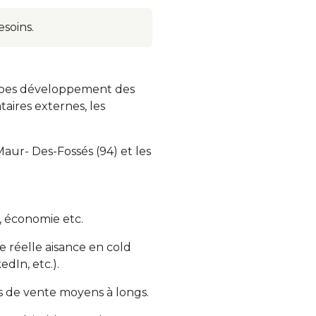
esoins.
quipes développement des
aires externes, les
Maur- Des-Fossés (94) et les
, économie etc.
e réelle aisance en cold
dIn, etc.).
es de vente moyens à longs.