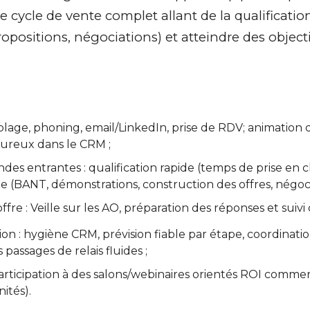
e cycle de vente complet allant de la qualificatio
positions, négociations) et atteindre des objectifs
ciblage, phoning, email/LinkedIn, prise de RDV; animatio
goureux dans le CRM ;
s entrantes : qualification rapide (temps de prise en cha
 (BANT, démonstrations, construction des offres, négocia
fre : Veille sur les AO, préparation des réponses et suivi
sion : hygiène CRM, prévision fiable par étape, coordinati
assages de relais fluides ;
rticipation à des salons/webinaires orientés ROI commerc
ités).