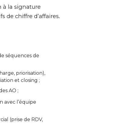
n à la signature
 de chiffre d’affaires.
n de séquences de
rge, priorisation),
tion et closing ;
 des AO ;
on avec l’équipe
ial (prise de RDV,