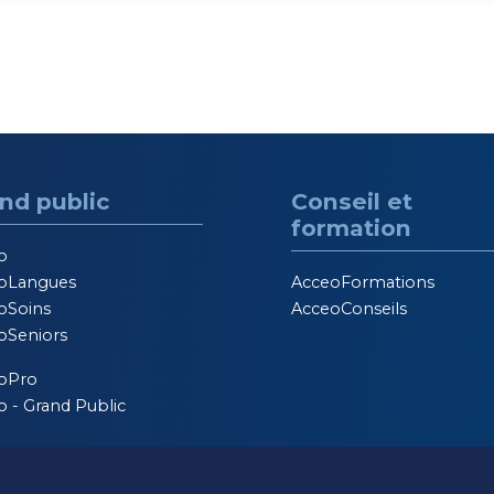
nd public
Conseil et
formation
o
oLangues
AcceoFormations
oSoins
AcceoConseils
oSeniors
oPro
 - Grand Public