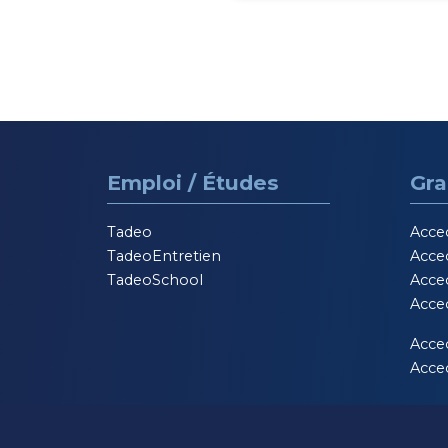
Emploi / Études
Gra
Tadeo
Acce
TadeoEntretien
Acce
TadeoSchool
Acce
Acce
Acce
Acceo