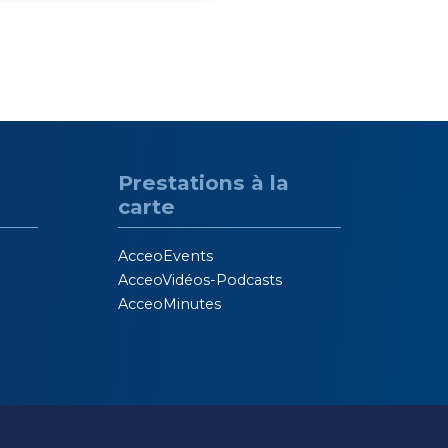
Prestations à la
carte
AcceoEvents
AcceoVidéos-Podcasts
AcceoMinutes